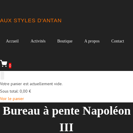
Skip
to
content
AUX STYLES D'ANTAN
Accueil
Activités
Boutique
A propos
Contact
0
Votre panier est actuellement vide.
Sous total:
0,00
€
Voir le panier
Bureau à pente Napoléon
III