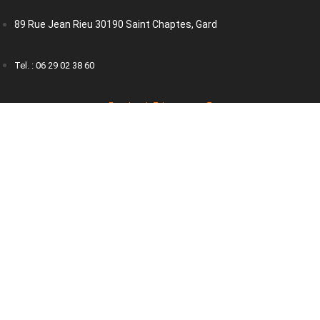
89 Rue Jean Rieu 30190 Saint Chaptes, Gard
Tel. : 06 29 02 38 60
Facebook
Instagram
Liens utiles
Avis client
Politique de confidentialité
Presse/Partenariats