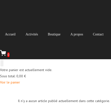
Skip
to
content
Accueil
Activités
Boutique
A propos
Contact
0
Votre panier est actuellement vide.
Sous total:
0,00
€
Voir le panier
Il n’y a aucun article publié actuellement dans cette catégorie.